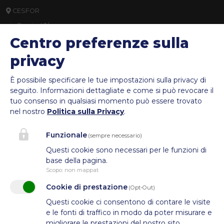
CESFOR
via Orazio 43/a,
Centro preferenze sulla
39100 Bolzano
privacy
info@cesfor.bz.it
È possibile specificare le tue impostazioni sulla privacy di
0471 272690
seguito.
Informazioni dettagliate e come si può revocare il
P.IVA: IT01337640211
tuo consenso in qualsiasi momento può essere trovato
nel nostro
Politica sulla Privacy
.
C.F.: 94010650219
Funzionale
(sempre necessario)
Questi cookie sono necessari per le funzioni di
base della pagina.
Scopo
:
non mappat
Cookie di prestazione
(Opt-Out)
Questi cookie ci consentono di contare le visite
e le fonti di traffico in modo da poter misurare e
migliorare le prestazioni del nostro sito.