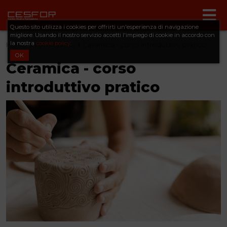
Questo sito utilizza i cookies per offrirti un'esperienza di navigazione
migliore. Usando il nostro servizio accetti l'impiego di cookie in accordo con
la nostra
cookie policy
.
Home
Formazione
Ceramica - corso introduttivo pratico
OK
Ceramica - corso
introduttivo pratico