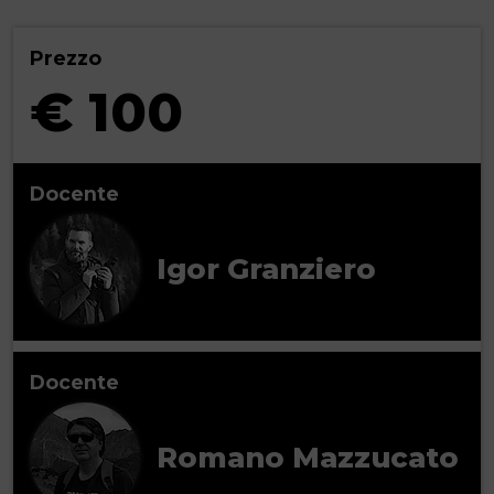
Prezzo
€ 100
Docente
Igor Granziero
Docente
Romano Mazzucato