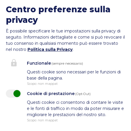
Centro preferenze sulla
39100 Bolzano
privacy
info@cesfor.bz.it
È possibile specificare le tue impostazioni sulla privacy di
0471 272690
seguito.
Informazioni dettagliate e come si può revocare il
P.IVA: IT01337640211
tuo consenso in qualsiasi momento può essere trovato
nel nostro
Politica sulla Privacy
.
C.F.: 94010650219
Funzionale
(sempre necessario)
Questi cookie sono necessari per le funzioni di
base della pagina.
Scopo
:
non mappat
Cookie di prestazione
(Opt-Out)
Questi cookie ci consentono di contare le visite
e le fonti di traffico in modo da poter misurare e
migliorare le prestazioni del nostro sito.
Scopo
:
non mappat