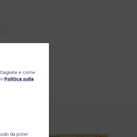
ttagliate e come
ro
Politica sulla
 modo da poter