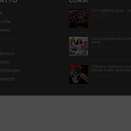
ATTO
CORSI
Coro aperto: pop - r
R
27/07/2021
o 43/a,
lzano
L'Acchiappanote (cor
anni)
27/07/2021
or.bz.it
72690
Chitarra elettrica roc
metal: livello avanza
01337640211
27/07/2021
10650219