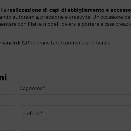
ella
realizzazione di capi di abbigliamento e accesso
uppando autonomia, precisione e creatività. Un’occasione pe
tare con filati e modelli diversi e portare a casa creazi
ttimanali di 120' in orario tardo pomeridiano /serale.
ni
Cognome
*
Telefono
*