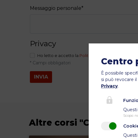
Messaggio personale
*
Privacy
Ho letto e accetto la
Politica sulla Privacy
*
Centro 
* Campi obbligatori
È possibile specif
INVIA
si può revocare 
Privacy
.
Funzi
Questi 
Scopo
:
n
Altre corsi "Cultura"
Cookie
Questi 