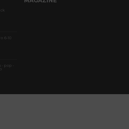
MAGAZINE
ock
o 6-10
k - pop -
to