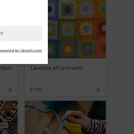
ti
owered by idealit.com
ttivo
Lavorare all'uncinetto
€ 110