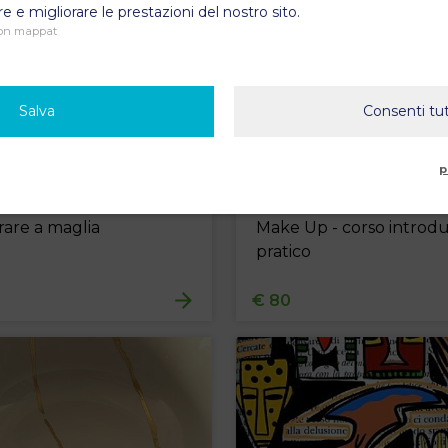
e e migliorare le prestazioni del nostro sito.
on mappat
Salva
Consenti tut
p
rare a maglia
Make Up - corso introdu
pratico
€ 80