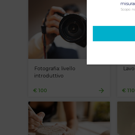
misurar
Scopo
:
n
Fotografia: livello
Lavo
introduttivo
€ 100
€ 110