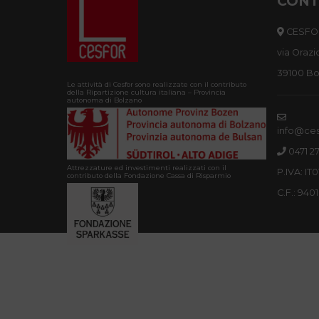
CONT
CESFO
via Orazi
39100 Bo
Le attività di Cesfor sono realizzate con il contributo
della Ripartizione cultura italiana – Provincia
autonoma di Bolzano
info@cesf
0471 2
Attrezzature ed investimenti realizzati con il
P.IVA: IT
contributo della Fondazione Cassa di Risparmio
C.F.: 940